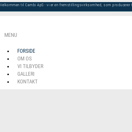
Velkommen til Cambi ApS - vi er en fremstillingsvirksomhed, som producerer 
MENU
FORSIDE
OM OS
VI TILBYDER
GALLERI
KONTAKT