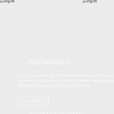
OM CAMBI APS
Vi er en virksomhed som hele tiden bestræber os på at yde en 
kundeservice og levere en produktion i højeste kvalitet, garante
en fleksibel arbejdsgang, samt en hurtig levering.
LÆS MERE